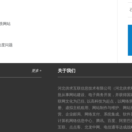
质网站
速度问题
关于我们
更多 +
河北供求互联信息技术有限公司（河北供求网
批从事网站建设、电子商务开发，并获得国
联网文化为已任, 以高科技为起点，以网
册、虚拟主机租用、网站制作与维护、网站
营、企业邮局、网络支付、系统集成、软件
计算机网络信息中心、腾讯、百度、阿里巴
互联、点点客、北龙中网、电信通等达成战